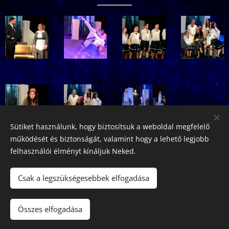
Sütiket használunk, hogy biztosítsuk a weboldal megfelelő
működését és biztonságát, valamint hogy a lehető legjobb
felhasználói élményt kínáljuk Neked.
1238 Budapest-Soroksár, Hősök tere 21.
Csak a legszükségesebbek elfogadása
+361 4097249
szervezes@fedakszinhaz.hu
Az oldalt a Fedák Sári Színház működteti!
Összes elfogadása
Soroksár Kultúrájáért Egyesület
Sütik