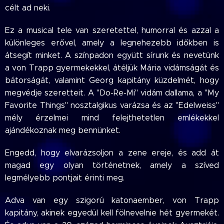
célt ad neki.
Ez a musical tele van szeretettel, humorral és azzal a
különleges erővel, amely a legnehezebb időkben is
átsegít minket. A színpadon együtt sírunk és nevetünk
a von Trapp gyermekekkel, átéljük Mária vidámságát és
bátorságát, valamint Georg kapitány küzdelmét, hogy
megvédje szeretteit. A "Do-Re-Mi" vidám dallama, a "My
Favorite Things" nosztalgikus varázsa és az "Edelweiss"
mély érzelmei mind felejthetetlen emlékekkel
ajándékoznak meg bennünket.
Engedd, hogy elvarázsoljon a zene ereje, és add át
magad egy olyan történetnek, amely a szíved
legmélyebb pontjait érinti meg.
Adva van egy szigorú katonaember, von Trapp
kapitány, akinek egyedül kell fölnevelnie hét gyermekét.