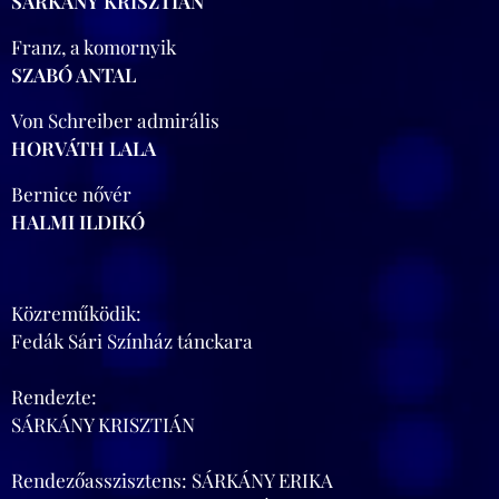
SÁRKÁNY KRISZTIÁN
Franz, a komornyik
SZABÓ ANTAL
Von Schreiber admirális
HORVÁTH LALA
Bernice nővér
HALMI ILDIKÓ
Közreműködik:
Fedák Sári Színház tánckara
Rendezte:
SÁRKÁNY KRISZTIÁN
Rendezőasszisztens: SÁRKÁNY ERIKA