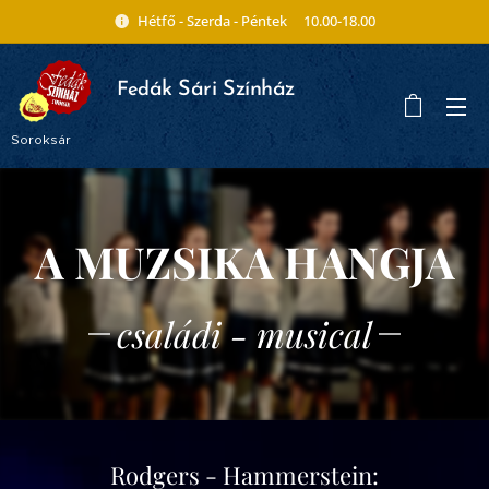
Hétfő - Szerda - Péntek 10.00-18.00
ák Sári Színház
Fed
Soroksár
A MUZSIKA HANGJA
családi - musical
Rodgers - Hammerstein: