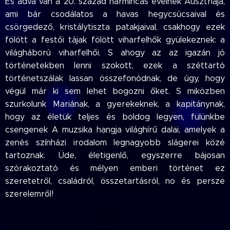
És adva van a 20. század harmincas éveinek Ausztriája,
ami bár csodálatos a havas hegycsúcsaival és
csörgedező, kristálytiszta patakjaival, csakhogy ezek
fölött a festői tájak fölött viharfelhők gyülekeznek: a
világháború viharfelhői. S ahogy az az igazán jó
történetekben lenni szokott, ezek a széttartó
történetszálak lassan összefonódnak, de úgy, hogy
végül már ki sem lehet bogozni őket. S miközben
szurkolunk Mariának, a gyerekeknek, a kapitánynak,
hogy az életük teljes és boldog legyen, fülünkbe
csengenek A muzsika hangja világhírű dalai, amelyek a
zenés színházi irodalom legnagyobb slágerei közé
tartoznak. Üde, életigenlő, egyszerre bájosan
szórakoztató és mélyen emberi történet ez
szeretetről, családról, összetartásról, no és persze
szerelemről!