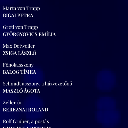
Marta von Trapp
BIGAI PETRA
Gretl von Trapp
GYÖRGYOVICS EMÍLIA
Max Detweiler
ZSIGA LÁSZLÓ
Főnökasszony
BALOG TÍMEA
Schmidt asszony, a házvezetőnő
MASZLÓ ÁGOTA
Zeller úr
BEREZNAI ROLAND
Rolf Gruber, a postás