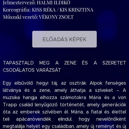
Jelmeztervező: HALMI ILDIKÓ
Koreográfia: KISS RÉKA / KIS KRISZTINA
Műszaki vezető: VÉKONY ZSOLT
ELŐADÁS KÉPEK
TAPASZTALD MEG A ZENE ÉS A SZERETET
CSODÁLATOS VARÁZSÁT
Egy elbűvölő hegyi táj, az osztrák Alpok fenséges
látványa és a zene, amely áthatja a szíveket – A
muzsika hangja elhozza számotokra Mária és a von
Trapp család lenyűgöző történetét, amely generációk
óta az emberek szívében él. Mária, a fiatal és élettel
teli apácanövendék elindul, hogy nevelőnőként
megtalálja helyét egy családban, amely új reményt és új