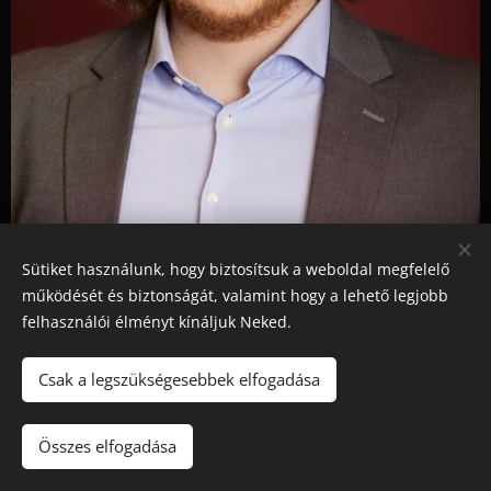
Sütiket használunk, hogy biztosítsuk a weboldal megfelelő
működését és biztonságát, valamint hogy a lehető legjobb
felhasználói élményt kínáljuk Neked.
Gál Máté
Csak a legszükségesebbek elfogadása
Összes elfogadása