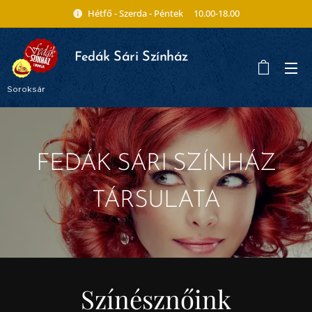
Hétfő - Szerda - Péntek 10.00-18.00
ák Sári Színház
Fed
Soroksár
FEDÁK SÁRI SZÍNHÁZ
TÁRSULATA
Színésznőink