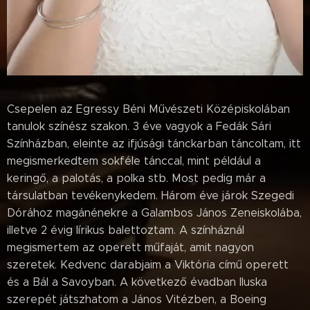
Csepelen az Egressy Béni Művészeti Középiskolában
tanulok színész szakon. 3 éve vagyok a Fedák Sári
Színházban, eleinte az ifjúsági tánckarban táncoltam, itt
megismerkedtem sokféle tánccal, mint például a
keringő, a palotás, a polka stb. Most pedig már a
társulatban tevékenykedem. Három éve járok Szegedi
Dórához magánénekre a Galambos János Zeneiskolába,
illetve 2 évig lírikus balettoztam. A színháznál
megismertem az operett műfaját, amit nagyon
szeretek. Kedvenc darabjaim a Viktória című operett
és a Bál a Savoyban. A következő évadban Iluska
szerepét játszhatom a János Vitézben, a Boeing