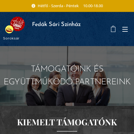
Hétfő - Szerda - Péntek 10.00-18.00
ák Sári Színház
Fed
Soroksár
TÁMOGATÓINK ÉS
EGYÜTTMŰKÖDŐ PARTNEREINK
KIEMELT TÁMOGATÓNK