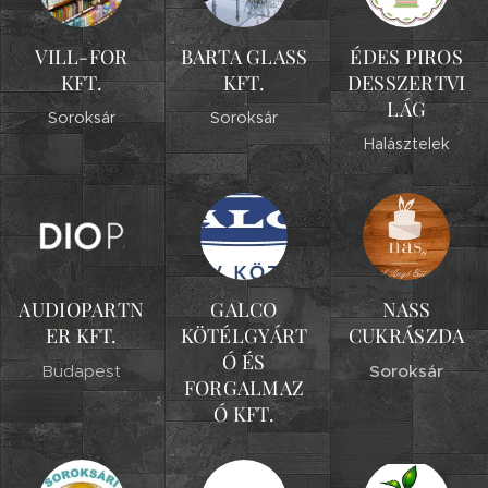
VILL-FOR
BARTA GLASS
ÉDES PIROS
KFT.
KFT.
DESSZERTVI
LÁG
Soroksár
Soroksár
Halásztelek
AUDIOPARTN
GALCO
NASS
ER KFT.
KÖTÉLGYÁRT
CUKRÁSZDA
Ó ÉS
Budapest
Soroksár
FORGALMAZ
Ó KFT.