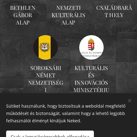
BETHLEN
NEMZETI
CSALÁDBARÁ
GÁBOR
KULTURÁLIS
T HELY
ALAP
ALAP
SOROKSÁRI
KULTURÁLIS
NÉMET
ÉS
NEMZETISÉG
INNOVÁCIÓS
I
MINISZTÉRIU
ÖNKORMÁNY
M
ZAT
Sütiket használunk, hogy biztosítsuk a weboldal megfelelő
működését és biztonságát, valamint hogy a lehető legjobb
felhasználói élményt kínáljuk Neked.
1238 Budapest-Soroksár, Hősök tere 21.
Csak a legszükségesebbek elfogadása