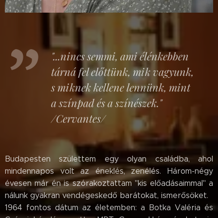
"...nincs semmi, ami élénkebben
tárná fel előttünk, mik vagyunk,
s miknek kellene lennünk, mint
a színpad és a színészek."
/Cervantes/
Budapesten születtem egy olyan családba, ahol
mindennapos volt az éneklés, zenélés. Három-négy
évesen már én is szórakoztattam "kis előadásaimmal" a
nálunk gyakran vendégeskedő barátokat, ismerősöket.
1964 fontos dátum az életemben: a Botka Valéria és