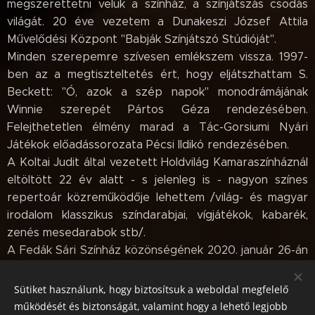
megszerettetni velük a színház, a színjátszás csodás
világát. 20 éve vezetem a Dunakeszi József Attila
Művelődési Központ "Babják Színjátszó Stúdióját".
Minden szerepemre szívesen emlékszem vissza. 1997-
ben az a megtiszteltetés ért, hogy eljátszhattam S.
Beckett: "Ó, azok a szép napok" monodrámájának
Winnie szerepét Pártos Géza rendezésében.
Felejthetetlen élmény marad a Tác-Gorsiumi Nyári
Játékok előadássorozata Pécsi Ildikó rendezésében.
A Koltai Judit által vezetett Holdvilág Kamaraszínháznál
eltöltött 22 év alatt - s jelenleg is - nagyon színes
repertoár közreműködője lehettem /világ- és magyar
irodalom klasszikus színdarabjai, vígjátékok, kabarék,
zenés mesedarabok stb/.
A Fedák Sári Színház közönségének 2020. január 26-án
Dunai Ferenc: "A nadrág" c. vígjátékában mutatkoztam
be. Remélem, még sokszor találkozhatunk!
Sütiket használunk, hogy biztosítsuk a weboldal megfelelő
működését és biztonságát, valamint hogy a lehető legjobb