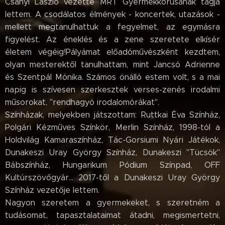
Csányi László vezette MRT Gyermekkórusának tagja
lettem. A csodálatos élmények - koncertek, utazások -
mellett megtanulhattuk a fegyelmet, az egymásra
figyelést. Az éneklés és a zene szeretete elkísér
életem végéig!Pályámat előadóművészként kezdtem,
olyan mesterektől tanulhattam, mint Jancsó Adrienne
és Szentpál Mónika. Számos önálló estem volt, s a mai
napig is szívesen szerkesztek verses-zenés irodalmi
műsorokat, "rendhagyó irodalomórákat".
Színházak, melyekben játszottam: Ruttkai Éva Színház,
Polgári Kézműves Színkör, Merlin Színház, 1998-tól a
Holdvilág Kamaraszínház, Tác-Gorsiumi Nyári Játékok,
Dunakeszi Uray György Színház, Dunakeszi "Tücsök"
Bábszínház, Hungarikum Pódium Színpad, OFF
Kultúrszövőgyár... 2017-től a Dunakeszi Uray György
Színház vezetője lettem.
Nagyon szeretem a gyermekeket, s szeretném a
tudásomat, tapasztalataimat átadni, megismertetni,