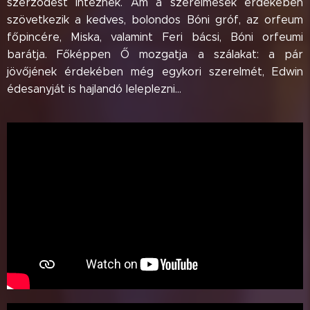
szerződést intéznek. Ám a szerelmesek érdekében
szövetkezik a kedves, bolondos Bóni gróf, az orfeum
főpincére, Miska, valamint Feri bácsi, Bóni orfeumi
barátja. Főképpen Ő mozgatja a szálakat: a pár
jövőjének érdekében még egykori szerelmét, Edwin
édesanyját is hajlandó leleplezni…