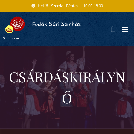
Hétfő - Szerda - Péntek 10.00-18.00
ák Sári Színház
Fed
Soroksár
CSÁRDÁSKIRÁLYN
Ő