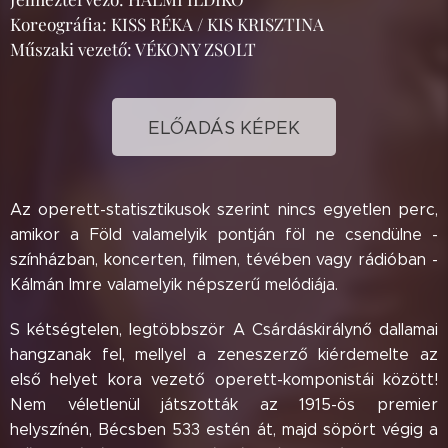
Koreográfia: KISS RÉKA / KIS KRISZTINA
Műszaki vezető: VÉKONY ZSOLT
ELŐADÁS KÉPEK
Az operett-statisztikusok szerint nincs egyetlen perc,
amikor a Föld valamelyik pontján föl ne csendülne -
színházban, koncerten, filmen, tévében vagy rádióban -
Kálmán Imre valamelyik népszerű melódiája.
S kétségtelen, legtöbbször A Csárdáskirálynő dallamai
hangzanak fel, mellyel a zeneszerző kiérdemelte az
első helyet kora vezető operett-komponistái között!
Nem véletlenül játszották az 1915-ös premier
helyszínén, Bécsben 533 estén át, majd söpört végig a