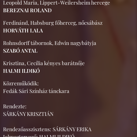
Leopold Maria, Lippert-Weilersheim hercege
BEREZNAI ROLAND
Ferdinánd, Habsburg főherceg, nőcsábász
HORVÁTH LALA
Rohnsdorff tábornok, Edwin nagybátyja
SZABÓ ANTAL
Krisztina, Cecília kényes barátnője
HALMI ILDIKÓ
Közreműködik:
Fedák Sári Színház tánckara
Rendezte:
SÁRKÁNY KRISZTIÁN
Rendezőasszisztens: SÁRKÁNY ERIKA
Jelmeztervező: HALMI ILDIKÓ