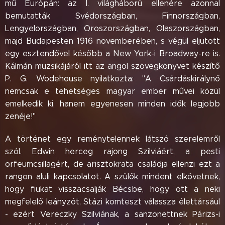
mű Európán: az I. világháború ellenére azonnal
bemutatták Svédországban, Finnországban,
Lengyelországban, Oroszországban, Olaszországban,
majd Budapesten 1916 novemberében, s végül eljutott
egy esztendővel később a New York-i Broadway-re is.
Kálmán muzsikájáról itt az angol szövegkönyvet készítő
P. G. Wodehouse nyilatkozta: "A Csárdáskirálynő
nemcsak e tehetséges magyar ember művei közül
emelkedik ki, hanem egyenesen minden idők legjobb
zenéje!"
A történet egy reménytelennek látszó szerelemről
szól. Edwin herceg rajong Szilviáért, a pesti
orfeumcsillagért, de arisztokrata családja ellenzi ezt a
rangon aluli kapcsolatot. A szülők mindent elkövetnek,
hogy fiukat visszacsalják Bécsbe, hogy ott a neki
megfelelő leányzót, Stázi komteszt válassza élettársául
- ezért Vereczky Szilviának, a sanzonettnek Párizs-i