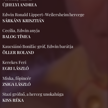
ÚJHELYI ANDREA
Edwin Ronald Lippert-Weilersheim hercege
SÁRKÁNY KRISZTIÁN
Cecília, Edwin anyja
BALOG TÍMEA
Kaucsiánó Bonifác gróf, Edwin barátja
ÖLLER ROLAND
Kerekes Feri
EGRI LÁSZLÓ
Miska, főpincér
ZSIGA LÁSZLÓ
Stazi grófnő, a herceg unokahúga
KISS RÉKA