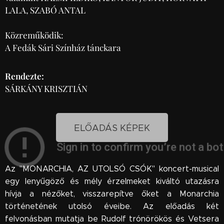
LALA, SZABÓ ANTAL
Közreműködik:
A Fedák Sári Színház tánckara
Rendezte:
SÁRKÁNY KRISZTIÁN
ELŐADÁS KÉPEK
Az "MONARCHIA, AZ UTOLSÓ CSÓK" koncert-musical
egy lenyűgöző és mély érzelmeket kiváltó utazásra
hívja a nézőket, visszarepítve őket a Monarchia
történetének utolsó éveibe. Az előadás két
felvonásban mutatja be Rudolf trónörökös és Vetsera