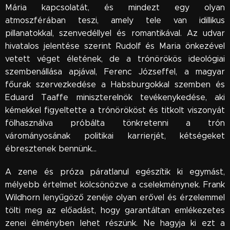
Mária kapcsolatát, és mindezt egy olyan
atmoszférában teszi, amely tele van idillikus
pillanatokkal, szenvedéllyel és romantikával.
Az udvar
hivatalos jelentése szerint Rudolf és Maria önkezével
vetett véget életének, de a trónörökös ideológiai
szembenállása apjával, Ferenc Józseffel, a magyar
főurak szervezkedése a Habsburgokkal szemben és
Eduard Taaffe miniszterelnök tevékenykedése, aki
kémekkel figyeltette a trónörököst és titkolt viszonyát
fölhasználva próbálta tönkretenni a trón
várományosának politikai karrierjét, kétségeket
ébresztenek bennünk...
A zene és próza páratlanul egészítik ki egymást,
mélyebb értelmet kölcsönözve a cselekménynek. Frank
Wildhorn lenyűgöző zenéje olyan erővel és érzelemmel
tölti meg az előadást, hogy garantáltan emlékezetes
zenei élményben lehet részünk.
Ne hagyja ki ezt a