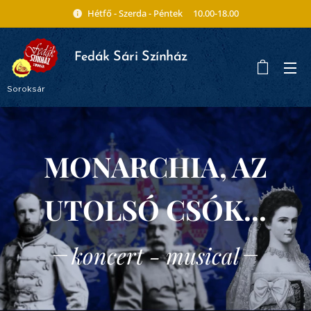
Hétfő - Szerda - Péntek 10.00-18.00
ák Sári Színház
Fed
Soroksár
MONARCHIA, AZ
UTOLSÓ CSÓK...
koncert - musical