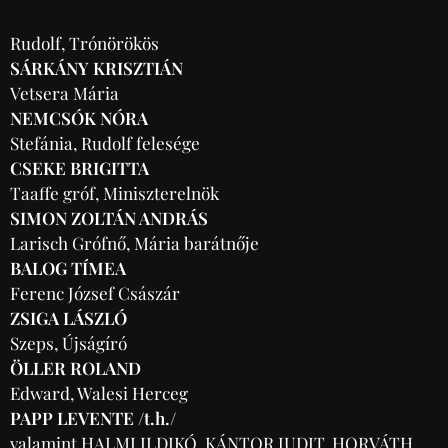
Rudolf, Trónörökös
SÁRKÁNY KRISZTIÁN
Vetsera Mária
NEMCSÓK NÓRA
Stefánia, Rudolf felesége
CSEKE BRIGITTA
Taaffe gróf, Miniszterelnök
SIMON ZOLTÁN ANDRÁS
Larisch Grófnő, Mária barátnője
BALOG TÍMEA
Ferenc József Császár
ZSIGA LÁSZLÓ
Szeps, Újságíró
ÖLLER ROLAND
Edward, Walesi Herceg
PAPP LEVENTE /t.h./
valamint HALMI ILDIKÓ, KÁNTOR JUDIT, HORVÁTH