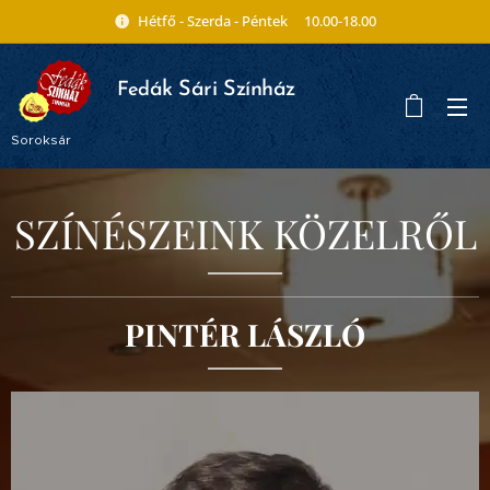
Hétfő - Szerda - Péntek 10.00-18.00
ák Sári Színház
Fed
Soroksár
SZÍNÉSZEINK KÖZELRŐL
PINTÉR LÁSZLÓ