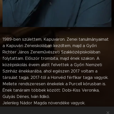
1989-ben születtem, Kapuváron. Zenei tanulmányaimat
a Kapuvári Zeneiskolában kezdtem, majd a Győri
Richter János Zeneművészeti Szakközépiskolában
folytattam. Először trombita, majd ének szakon. A
középiskolás éveim alatt felvettek a Győri Nemzeti
Szinház énekkarába, ahol egészen 2017 voltam a
társulat tagja. 2017-tól a Honvéd férfikar tagja vagyok.
Mellete rendszeresen énekelek a Purcell kórusban is.
Ének tanáraim többek között: Dobi-Kiss Veronika,
Gulyás Dénes, Iván Ildikó.
Jelenleg Nádor Magda növendéke vagyok.
Rendszeresen fellépek szólóénekesként itthon és