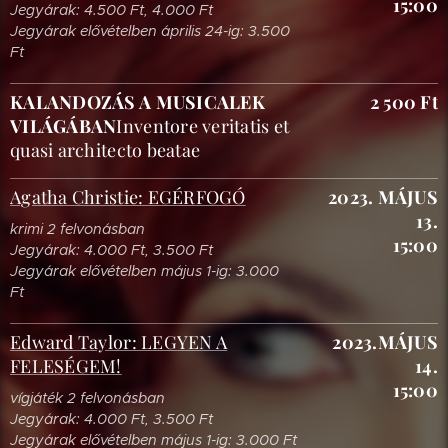
15:00
Jegyárak: 4.500 Ft, 4.000 Ft
Jegyárak elővételben április 24-ig: 3.500
Ft
KALANDOZÁS A MUSICALEK
2 500 Ft
VILÁGÁBAN
Inventore veritatis et
quasi architecto beatae
Agatha Christie: EGÉRFOGÓ
2023. MÁJUS
13.
krimi 2 felvonásban
15:00
Jegyárak: 4.000 Ft, 3.500 Ft
Jegyárak elővételben május 1-ig: 3.000
Ft
Edward Taylor: LEGYEN A
2023.MÁJUS
FELESÉGEM!
14.
15:00
vígjáték 2 felvonásban
Jegyárak: 4.000 Ft, 3.500 Ft
Jegyárak elővételben május 1-ig: 3.000 Ft