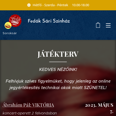
Hétfő - Szerda - Péntek 10.00-18.00
ák Sári Színház
Fed
Soroksár
JÁTÉKTERV
KEDVES NÉZŐINK!
Felhívjuk szíves figyelmüket, hogy jelenleg az online
jegyértékesítés technikai okok miatt SZÜNETEL!
Ábrahám Pál: VIKTÓRIA
2023. MÁJUS
7.
koncert-operett 2 felvonásban