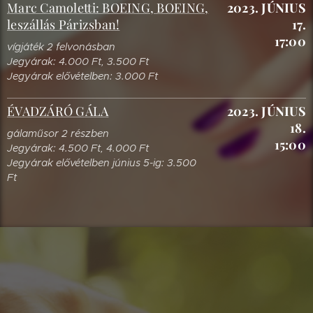
Marc Camoletti: BOEING, BOEING,
2023. JÚNIUS
leszállás Párizsban!
17.
17:00
vígjáték 2 felvonásban
Jegyárak: 4.000 Ft, 3.500 Ft
Jegyárak elővételben: 3.000 Ft
ÉVADZÁRÓ GÁLA
2023. JÚNIUS
18.
gálaműsor 2 részben
15:00
Jegyárak: 4.500 Ft, 4.000 Ft
Jegyárak elővételben június 5-ig: 3.500
Ft