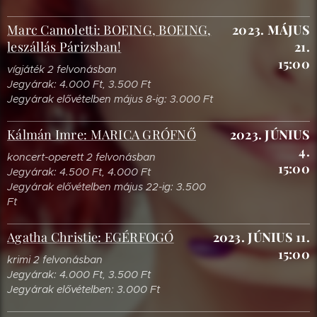
Marc Camoletti: BOEING, BOEING,
2023. MÁJUS
leszállás Párizsban!
21.
15:00
vígjáték 2 felvonásban
Jegyárak: 4.000 Ft, 3.500 Ft
Jegyárak elővételben május 8-ig: 3.000 Ft
Kálmán Imre: MARICA GRÓFNŐ
2023. JÚNIUS
4.
koncert-operett 2 felvonásban
15:00
Jegyárak: 4.500 Ft, 4.000 Ft
Jegyárak elővételben május 22-ig: 3.500
Ft
Agatha Christie: EGÉRFOGÓ
2023. JÚNIUS 11.
15:00
krimi 2 felvonásban
Jegyárak: 4.000 Ft, 3.500 Ft
Jegyárak elővételben: 3.000 Ft