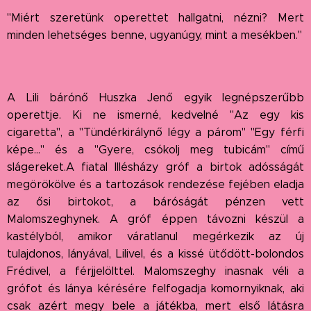
"Miért szeretünk operettet hallgatni, nézni? Mert
minden lehetséges benne, ugyanúgy, mint a mesékben."
A Lili bárónő Huszka Jenő egyik legnépszerűbb
operettje. Ki ne ismerné, kedvelné "Az egy kis
cigaretta", a "Tündérkirálynő légy a párom" "Egy férfi
képe..." és a "Gyere, csókolj meg tubicám" című
slágereket.A fiatal Illésházy gróf a birtok adósságát
megörökölve és a tartozások rendezése fejében eladja
az ősi birtokot, a báróságát pénzen vett
Malomszeghynek. A gróf éppen távozni készül a
kastélyból, amikor váratlanul megérkezik az új
tulajdonos, lányával, Lilivel, és a kissé ütődött-bolondos
Frédivel, a férjjelölttel. Malomszeghy inasnak véli a
grófot és lánya kérésére felfogadja komornyiknak, aki
csak azért megy bele a játékba, mert első látásra