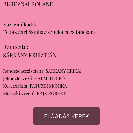
BEREZNAI ROLAND
Közreműködik:
Fedák Sári Színház zenekara és tánckara
Rendezte:
SÁRKÁNY KRISZTIÁN
Rendezőasszisztens: SÁRKÁNY ERIKA;
Jelmeztervező: HALMI ILDIKÓ
Koreográfia: PATUZZI MÓNIKA
Műszaki vezető: RAJZ RÓBERT
ELŐADÁS KÉPEK