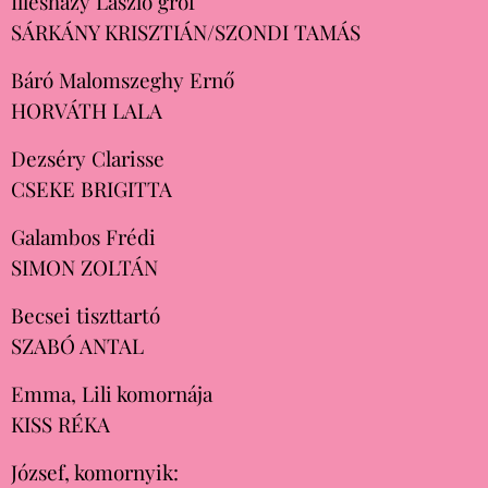
Illésházy László gróf
SÁRKÁNY KRISZTIÁN/SZONDI TAMÁS
Báró Malomszeghy Ernő
HORVÁTH LALA
Dezséry Clarisse
CSEKE BRIGITTA
Galambos Frédi
SIMON ZOLTÁN
Becsei tiszttartó
SZABÓ ANTAL
Emma, Lili komornája
KISS RÉKA
József, komornyik: