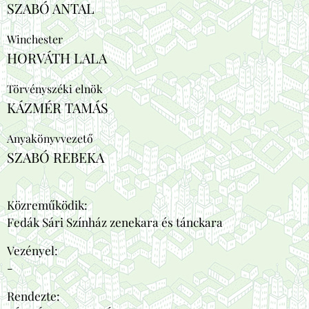
SZABÓ ANTAL
Winchester
HORVÁTH LALA
Törvényszéki elnök
KÁZMÉR TAMÁS
Anyakönyvvezető
SZABÓ REBEKA
Közreműködik:
Fedák Sári Színház zenekara és tánckara
Vezényel:
-
Rendezte: