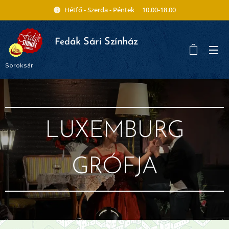
Hétfő - Szerda - Péntek 10.00-18.00
ák Sári Színház
Fed
Soroksár
LUXEMBURG
GRÓFJA