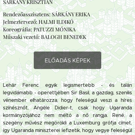
SÁRKÁNY KRISZTIÁN
Rendezőasszisztens: SÁRKÁNY ERIKA
Jelmeztervező: HALMI ILDIKÓ
Koreográfia: PATUZZI MÓNIKA
Műszaki vezető: BALOGH BENEDEK
ELŐADÁS KÉPEK
Lehár Ferenc egyik legismertebb - és talán
legvidámabb - operettjében Sir Basil, a gazdag, szenilis
vénember elhatározza, hogy feleségül veszi a híres
színésznőt, Angèle Didier-t, csak hogy Ugaranda
kormányzójához nem méltó a nő rangja. René, a
szegény művész megörökli a Luxemburg grófja címet,
így Ugaranda miniszterei lefizetik, hogy vegye feleségül