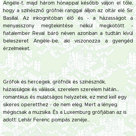
Angèle-t, majd három hónappal később váljon el tőle,
hogy a színésznő grófnéi ranggal álljon az oltár elé Sir
Basillal. Az inkognitóban élő és - a házasságot a
menyasszony megtekintése nélkül megkötött -
fiatalember Reval báró néven azonban a tudtán kívül
beleszeret Angèle-be, aki viszonozza a gyengéd
érzelmeket.
Grófok és hercegek, grófnők és színésznők,
házasságok és válások, szerelem szerelem hátán...
romantikus és mulatságos helyzetek, ez mind kell egy
sikeres operetthez - de nem elég. Mert a lényeg
mégiscsak a muzsika. És a Luxemburg grófjában az is
adott: Lehár Ferenc pompás zenéje...