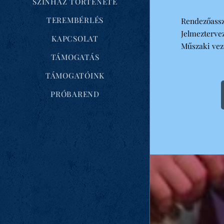
SZÍNHÁZ TÖRTÉNETE
TEREMBÉRLÉS
Rendezőass
Jelmezterv
KAPCSOLAT
Műszaki ve
TÁMOGATÁS
TÁMOGATÓINK
PRÓBAREND