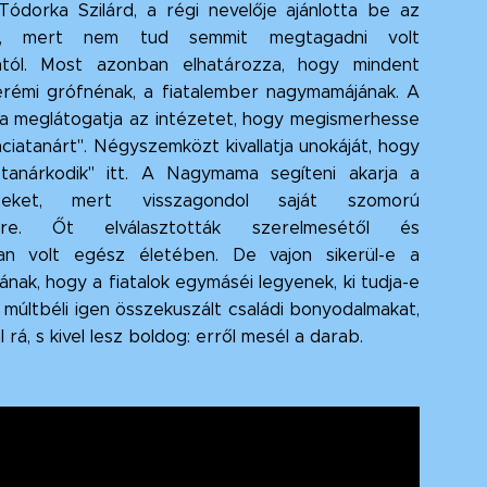
 Tódorka Szilárd, a régi nevelője ajánlotta be az
be, mert nem tud semmit megtagadni volt
yától. Most azonban elhatározza, hogy mindent
erémi grófnénak, a fiatalember nagymamájának. A
meglátogatja az intézetet, hogy megismerhesse
nciatanárt". Négyszemközt kivallatja unokáját, hogy
"tanárkodik" itt. A Nagymama segíteni akarja a
eseket, mert visszagondol saját szomorú
tére. Őt elválasztották szerelmesétől és
lan volt egész életében. De vajon sikerül-e a
ak, hogy a fiatalok egymáséi legyenek, ki tudja-e
 múltbéli igen összekuszált családi bonyodalmakat,
ál rá, s kivel lesz boldog: erről mesél a darab.