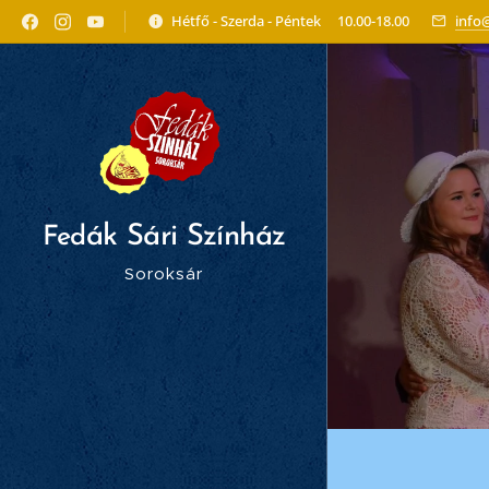
Hétfő - Szerda - Péntek 10.00-18.00
info
ák Sári Színház
Fed
Soroksár