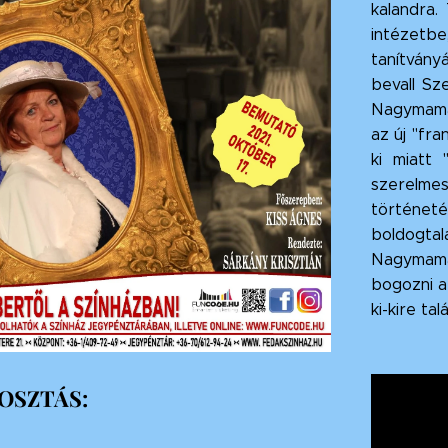
kalandra.
intézet
tanítván
bevall Sz
Nagymama 
az új "fra
ki miatt 
szerelm
történe
boldogta
Nagymamán
bogozni a
ki-kire tal
OSZTÁS: