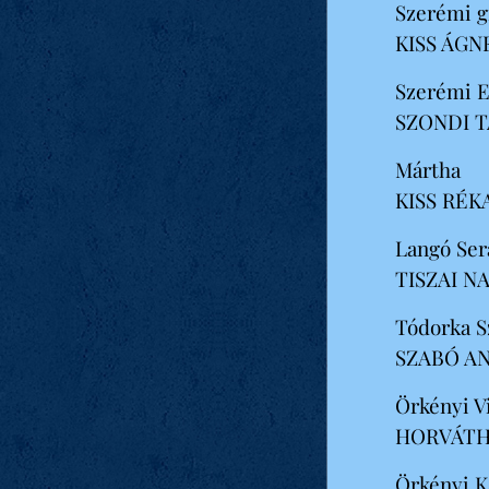
Szerémi g
KISS ÁGN
Szerémi E
SZONDI 
Mártha
KISS RÉK
Langó Ser
TISZAI N
Tódorka S
SZABÓ A
Örkényi V
HORVÁTH
Örkényi 