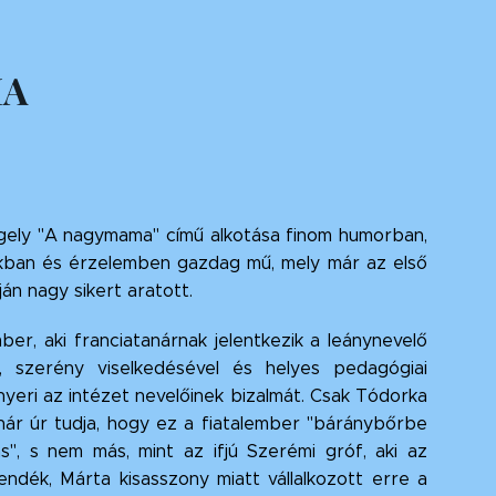
A
gely "A nagymama" című alkotása finom humorban,
kban és érzelemben gazdag mű, mely már az első
án nagy sikert aratott.
ber, aki franciatanárnak jelentkezik a leánynevelő
, szerény viselkedésével és helyes pedagógiai
lnyeri az intézet nevelőinek bizalmát. Csak Tódorka
anár úr tudja, hogy ez a fiatalember "báránybőrbe
as", s nem más, mint az ifjú Szerémi gróf, aki az
endék, Márta kisasszony miatt vállalkozott erre a