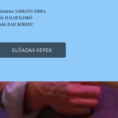
zisztens: SÁRKÁNY ERIKA
ező: HALMI ILDIKÓ
zető: RAJZ RÓBERT
ELŐADÁS KÉPEK