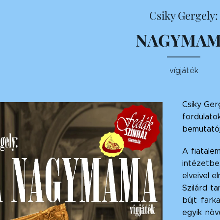
Csiky Gergely:
NAGYMAM
vígjáték
Csiky Ger
fordulato
bemutatój
A fiatalem
intézetbe
elveivel e
Szilárd t
bújt fark
egyik növ