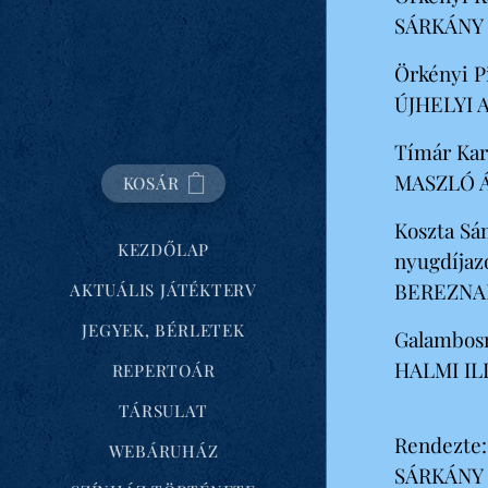
SÁRKÁNY 
Örkényi P
ÚJHELYI
Tímár Karo
MASZLÓ 
KOSÁR
Koszta Sá
KEZDŐLAP
nyugdíjazo
BEREZNA
AKTUÁLIS JÁTÉKTERV
JEGYEK, BÉRLETEK
Galambosn
HALMI IL
REPERTOÁR
TÁRSULAT
Rendezte:
WEBÁRUHÁZ
SÁRKÁNY 