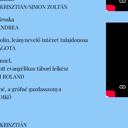
KRISZTIÁN/SIMON ZOLTÁN
iroska
 ANDREA
lin, leánynevelő intézet tulajdonosa
ÁGOTA
muel,
tt evangélikus tábori lelkész
I ROLAND
é, a grófné gazdasszonya
DIKÓ
KRISZTIÁN