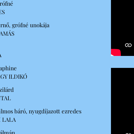
rófné
ES
rnő, grófné unokája
TAMÁS
A
aphine
AGY ILDIKÓ
zilárd
NTAL
ilmos báró, nyugdíjazott ezredes
 LALA
Kálmán