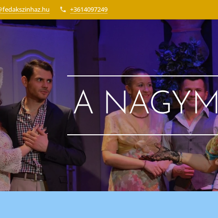
@fedakszinhaz.hu
+3614097249
A NAGY