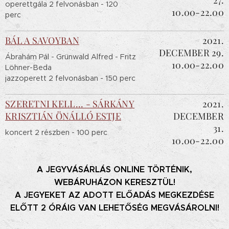
operettgála 2 felvonásban - 120
10.00-22.00
perc
BÁL A SAVOYBAN
2021.
DECEMBER 29.
Ábrahám Pál - Grünwald Alfred - Fritz
10.00-22.00
Löhner-Beda
jazzoperett 2 felvonásban - 150 perc
SZERETNI KELL... - SÁRKÁNY
2021.
KRISZTIÁN ÖNÁLLÓ ESTJE
DECEMBER
31.
koncert 2 részben - 100 perc
10.00-22.00
A JEGYVÁSÁRLÁS ONLINE TÖRTÉNIK,
WEBÁRUHÁZON KERESZTÜL!
A JEGYEKET AZ ADOTT ELŐADÁS MEGKEZDÉSE
ELŐTT 2 ÓRÁIG VAN LEHETŐSÉG MEGVÁSÁROLNI!