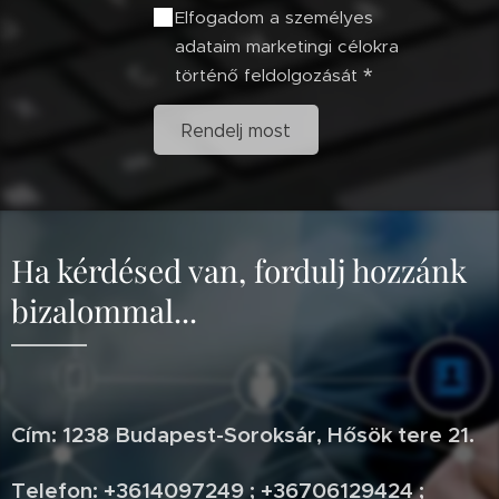
Elfogadom a személyes
adataim marketingi célokra
történő feldolgozását
Rendelj most
Ha kérdésed van, fordulj hozzánk
bizalommal...
Cím: 1238 Budapest-Soroksár, Hősök tere 21.
Telefon: +3614097249 ; +36706129424 ;