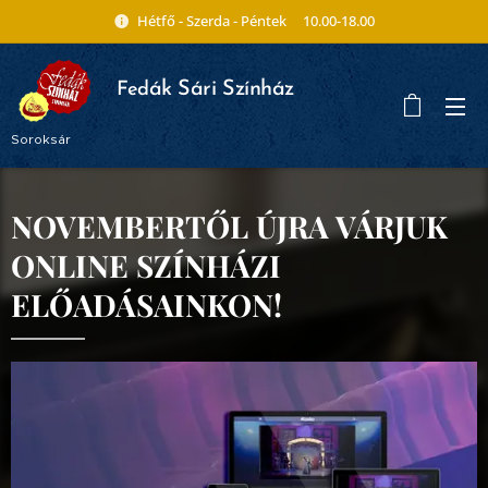
Hétfő - Szerda - Péntek 10.00-18.00
ák Sári Színház
Fed
Soroksár
NOVEMBERTŐL ÚJRA VÁRJUK
ONLINE SZÍNHÁZI
ELŐADÁSAINKON!