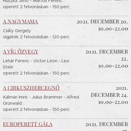
Huszka Jenő - Martos Ferenc
operett 2 felvonásban - 150 perc
A NAGYMAMA
2021. DECEMBER 20.
10.00-22.00
Csiky Gergely
vígjáték 2 felvonásban - 120 perc
A VÍG ÖZVEGY
2021. DECEMBER
22.
Lehár Ferenc - Victor Léon - Leo
10.00-22.00
Stein
operett 2 felvonásban - 150 perc
A CIRKUSZHERCEGNŐ
2021.
DECEMBER 24.
Kálmán Imre - Julius Brammer - Alfred
10.00-22.00
Grünwald
operett 2 felvonásban - 150 perc
EUROPERETT GÁLA
2021. DECEMBER
27.