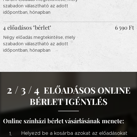
szabadon választható az adott
időpontban, hónapban
4 előadásos "bérlet"
6 590 Ft
Négy előadás megtekintése, mely
szabadon választható az adott
időpontban, hónapban
2 / 3 / 4
ELŐADÁSOS ONLINE
BÉRLET IGÉNYLÉS
Online színházi bérlet vásárlásának menete:
Helyezd be a kosárba azokat az előadásokat