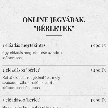
ONLINE JEGYÁRAK,
"BÉRLETEK"
1 előadás megtekintés
1 990 Ft
Egy előadás megtekintése az adott
időpontban.
2 előadásos "bérlet"
3 290 Ft
Kettő előadás megtekintése, mely
szabadon választható az adott
időpontban, hónapban
3 előadásos "bérlet"
4 990 Ft
Három előadás megtekintése, mely