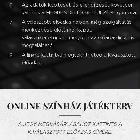
Az adatok kitöltését és ellenőrzését követően
kattints a MEGRENDELÉS BEFEJEZÉSE gombra.
A választott előadás napján, még szolgáltatás
megkezdése előtt megkapod
válaszüzenetünket, melyben az előadás linkje is
megtalálható.
A linkre kattintva megtekintheted a kiválasztott
előadást.
ONLINE SZÍNHÁZ JÁTÉKTERV
A JEGY MEGVÁSÁRLÁSÁHOZ KATTINTS A
KIVÁLASZTOTT ELŐADÁS CÍMÉRE!