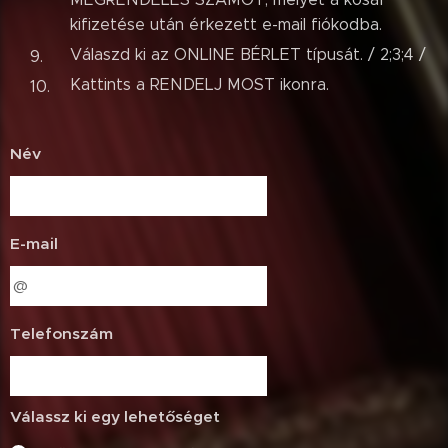
kifizetése után érkezett e-mail fiókodba.
Válaszd ki az ONLINE BÉRLET típusát. / 2;3;4 /
Kattints a RENDELJ MOST ikonra.
Név
E-mail
Telefonszám
Válassz ki egy lehetőséget