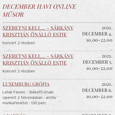
DECEMBER HAVI ONLINE
MŰSOR
SZERETNI KELL... - SÁRKÁNY
2021.
DECEMBER 4.
KRISZTIÁN ÖNÁLLÓ ESTJE
10.00-22.00
koncert 2 részben
SZERETNI KELL... - SÁRKÁNY
2021.
DECEMBER 5.
KRISZTIÁN
ÖNÁLLÓ ESTJE
10.00-22.00
koncert 2 részben
LUXEMBURG GRÓFJA
2021.
DECEMBER 6.
Lehár Ferenc - Békeffi István
10.00-22.00
operett 2 felvonásban - archív
munkafelvétel - 130 perc