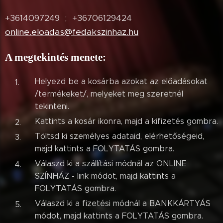
+3614097249 ; +36706129424
online.eloadas@fedakszinhaz.hu
A megtekintés menete:
Helyezd be a kosárba azokat az előadásokat
/termékeket/, melyeket meg szeretnél
tekinteni.
Kattints a kosár ikonra, majd a kifizetés gombra.
Töltsd ki személyes adataid, elérhetőségeid,
majd kattints a FOLYTATÁS gombra.
Válaszd ki a szállítási módnál az ONLINE
SZÍNHÁZ - link módot, majd kattints a
FOLYTATÁS gombra.
Válaszd ki a fizetési módnál a BANKKÁRTYÁS
módot, majd kattints a FOLYTATÁS gombra.