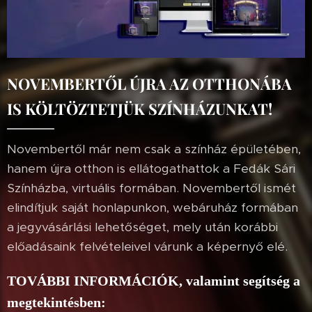
NOVEMBERTŐL ÚJRA AZ OTTHONÁBA
IS KÖLTÖZTETJÜK SZÍNHÁZUNKAT!
Novembertől már nem csak a színház épületében,
hanem újra otthon is ellátogathattok a Fedák Sári
Színházba, virtuális formában. Novembertől ismét
elindítjuk saját honlapunkon, webáruház formában
a jegyvásárlási lehetőséget, mely után korábbi
előadásaink felvételeivel várunk a képernyő elé.
TOVÁBBI INFORMÁCIÓK, valamint segítség a
megtekintésben: