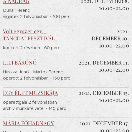
A NADRÁG
2021. DECEMBER 8.
10.00-22.00
Dunai Ferenc
vígjáték 2 felvonásban - 100 perc
Volt egyszer egy...
2021.
TÁNCDALFESZTIVÁL
DECEMBER 10.
10.00-22.00
koncert 2 részben - 60 perc
LILI BÁRÓNŐ
2021. DECEMBER 13.
10.00-22.00
Huszka Jenő - Martos Ferenc
operett 2 felvonásban - 150 perc
EGY ÉLET MUZSIKÁJA
2021. DECEMBER 15.
10.00-22.00
operettgála 2 felvonásban
archív munkafelvétel - 140 perc
MÁRIA FŐHADNAGY
2021. DECEMBER 17.
10.00-22.00