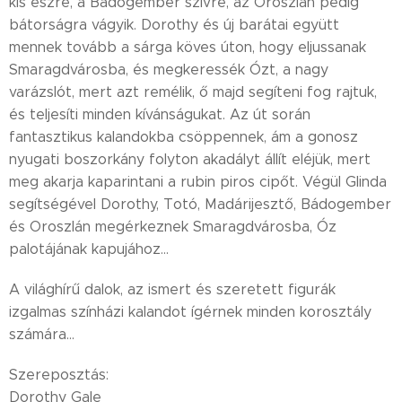
kis észre, a Bádogember szívre, az Oroszlán pedig
bátorságra vágyik. Dorothy és új barátai együtt
mennek tovább a sárga köves úton, hogy eljussanak
Smaragdvárosba, és megkeressék Ózt, a nagy
varázslót, mert azt remélik, ő majd segíteni fog rajtuk,
és teljesíti minden kívánságukat. Az út során
fantasztikus kalandokba csöppennek, ám a gonosz
nyugati boszorkány folyton akadályt állít eléjük, mert
meg akarja kaparintani a rubin piros cipőt. Végül Glinda
segítségével Dorothy, Totó, Madárijesztő, Bádogember
és Oroszlán megérkeznek Smaragdvárosba, Óz
palotájának kapujához…
A világhírű dalok, az ismert és szeretett figurák
izgalmas színházi kalandot ígérnek minden korosztály
számára...
Szereposztás:
Dorothy Gale