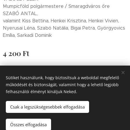
Mumpicföld polgármestere / Smaragdváros őre
SZABÓ ANTAL,
valamint Kiss Bettina, Henkei Krisztina, Henkei Vivien,
Nyerusai Léna, Szabó Natália, Bigai Petra, Györgyovics
Emília, Sarkadi Dominik
4 200
Ft
Sütiket használunk, hogy biztosítsuk a weboldal megfelelő
1238 Budapest-Soroksár, Hősök tere 21.
+361 4097249
működését és biztonságát, valamint hogy a lehető legjobb
szervezes@fedakszinhaz.hu
felhasználói élményt kínáljuk Neked.
Az oldalt a Fedák Sári Színház működteti!
Soroksár Kultúrájáért Egyesület
Sütik
Csak a legszükségesebbek elfogadása
Kosárba
Összes elfogadása