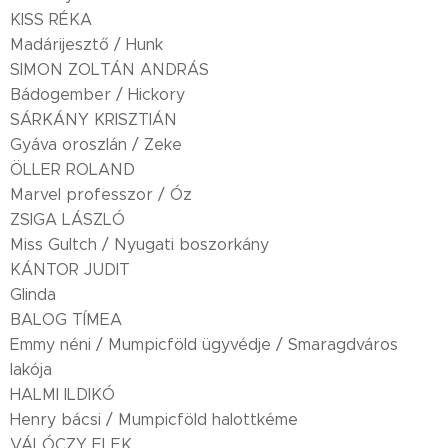
KISS RÉKA
Madárijesztő / Hunk
SIMON ZOLTÁN ANDRÁS
Bádogember / Hickory
SÁRKÁNY KRISZTIÁN
Gyáva oroszlán / Zeke
ÖLLER ROLAND
Marvel professzor / Óz
ZSIGA LÁSZLÓ
Miss Gultch / Nyugati boszorkány
KÁNTOR JUDIT
Glinda
BALOG TÍMEA
Emmy néni / Mumpicföld ügyvédje / Smaragdváros
lakója
HALMI ILDIKÓ
Henry bácsi / Mumpicföld halottkéme
VÁLÓCZY ELEK