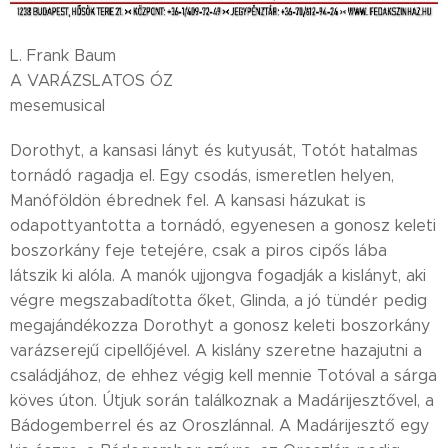
L. Frank Baum
A VARÁZSLATOS ÓZ
mesemusical
Dorothyt, a kansasi lányt és kutyusát, Totót hatalmas
tornádó ragadja el. Egy csodás, ismeretlen helyen,
Manóföldön ébrednek fel. A kansasi házukat is
odapottyantotta a tornádó, egyenesen a gonosz keleti
boszorkány feje tetejére, csak a piros cipős lába
látszik ki alóla. A manók ujjongva fogadják a kislányt, aki
végre megszabadította őket, Glinda, a jó tündér pedig
megajándékozza Dorothyt a gonosz keleti boszorkány
varázserejű cipellőjével. A kislány szeretne hazajutni a
családjához, de ehhez végig kell mennie Totóval a sárga
köves úton. Útjuk során találkoznak a Madárijesztővel, a
Bádogemberrel és az Oroszlánnal. A Madárijesztő egy