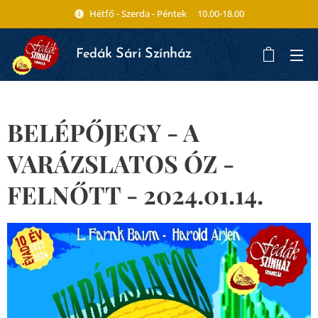
Hétfő - Szerda - Péntek 10.00-18.00
ák Sári Színház
Fed
BELÉPŐJEGY - A
VARÁZSLATOS ÓZ -
FELNŐTT - 2024.01.14.