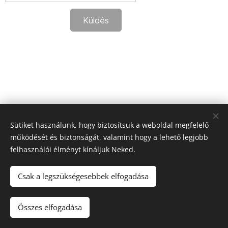
Küldés
Sütiket használunk, hogy biztosítsuk a weboldal megfelelő
működését és biztonságát, valamint hogy a lehető legjobb
felhasználói élményt kínáljuk Neked.
1238 Budapest-Soroksár, Hősök tere 21.
Csak a legszükségesebbek elfogadása
+361 4097249
szervezes@fedakszinhaz.hu
Az oldalt a Fedák Sári Színház működteti!
Összes elfogadása
Soroksár Kultúrájáért Egyesület
Sütik