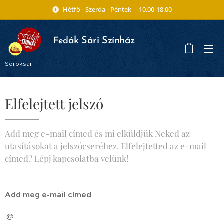
Hétfő - Szerda - Péntek 10.00-18.00
ák Sári Színház
Fed
Soroksár
Elfelejtett jelszó
Add meg e-mail címed és mi elküldjük Neked az
utasításokat a jelszócseréhez. Elfelejtetted az e-mail
címed? Lépj kapcsolatba velünk!
Add meg e-mail címed