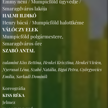
Emmy néni / Mumpicföld ügyvédje /
Smaragdváros lakója
HALMI ILDIKÓ
Henry bácsi / Mumpicföld halottkéme
VÁLÓCZY ELEK
Mumpicföld polgármestere,
Smaragdváros őre
SZABÓ ANTAL
valamint Kiss Bettina, Henkei Krisztina, Henkei Vivien,
Nyerusai Léna, Szabó Natália, Bigai Petra, Györgyovics
Emília, Sarkadi Dominik
Koreográfia
KISS RÉKA
Jelmez