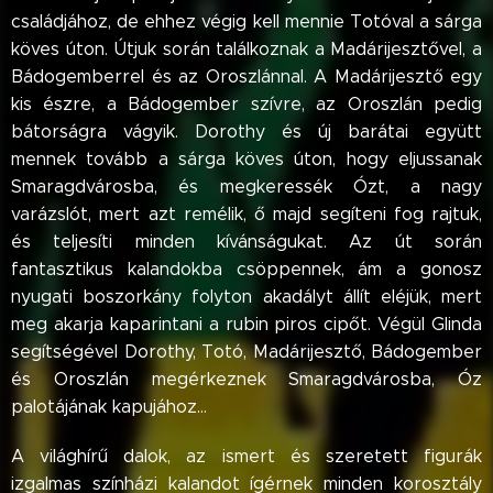
családjához, de ehhez végig kell mennie Totóval a sárga
köves úton. Útjuk során találkoznak a Madárijesztővel, a
Bádogemberrel és az Oroszlánnal. A Madárijesztő egy
kis észre, a Bádogember szívre, az Oroszlán pedig
bátorságra vágyik. Dorothy és új barátai együtt
mennek tovább a sárga köves úton, hogy eljussanak
Smaragdvárosba, és megkeressék Ózt, a nagy
varázslót, mert azt remélik, ő majd segíteni fog rajtuk,
és teljesíti minden kívánságukat. Az út során
fantasztikus kalandokba csöppennek, ám a gonosz
nyugati boszorkány folyton akadályt állít eléjük, mert
meg akarja kaparintani a rubin piros cipőt. Végül Glinda
segítségével Dorothy, Totó, Madárijesztő, Bádogember
és Oroszlán megérkeznek Smaragdvárosba, Óz
palotájának kapujához…
A világhírű dalok, az ismert és szeretett figurák
izgalmas színházi kalandot ígérnek minden korosztály