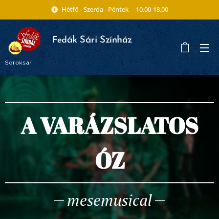
Hétfő - Szerda - Péntek 10.00-18.00
ák Sári Színház
Fed
Soroksár
A VARÁZSLATOS
ÓZ
mesemusical