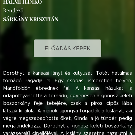
HALMI ILDIKÓ
Rendező
SÁRKÁNY KRISZTIÁN
ELŐADÁS KÉPEK
Dorothyt, a kansasi lányt és kutyusát, Totót hatalmas
tornádó ragadja el. Egy csodás, ismeretlen helyen,
Manóföldön ébrednek fel. A kansasi házukat is
odapottyantotta a tornádó, egyenesen a gonosz keleti
boszorkány feje tetejére, csak a piros cipős lába
látszik ki alóla. A manók ujjongva fogadják a kislányt, aki
végre megszabadította őket, Glinda, a jó tündér pedig
megajándékozza Dorothyt a gonosz keleti boszorkány
varázserejű cipellőjével. A kislány szeretne hazajutni a