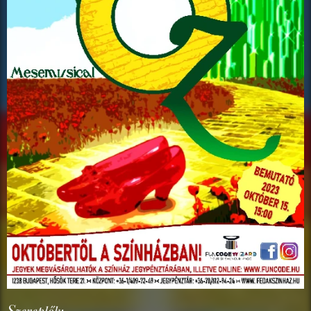
S
zereplők: